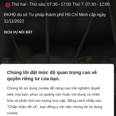
Thứ hai - Thứ sáu: 07:30 - 17:00 Thứ 7: 07:30 - 12:00
ĐKHĐ do sở Tư pháp thành phố Hồ Chí Minh cấp ngày
11/11/2022
DỊCH VỤ NỔI BẬT
Chúng tôi đặt mức độ quan trọng cao về
TÌM HIỂU VỀ VPL
quyền riêng tư của bạn.
Chúng tôi sử dụng cookie để nâng cao trải nghiệm duyệt
web của bạn, phục vụ quảng cáo hoặc nội dung cá nhân
hóa và phân tích lưu lượng truy cập. Bằng cách nhấp vào
"Chấp nhận tất cả", bạn đồng ý với việc chúng tôi sử dụng
cookie.