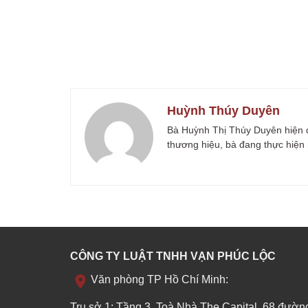
Huỳnh Thúy Duyên
Bà Huỳnh Thị Thúy Duyên hiện đả
thương hiệu, bà đang thực hiện 
CÔNG TY LUẬT TNHH VẠN PHÚC LỘC
Văn phòng TP Hồ Chí Minh:
Trụ sở 1: Tầng 3, Toà Nhà The Capital, 68 đườ