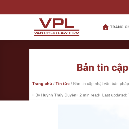
Bỏ
qua
nội
dung
TRANG C
Bản tin cậ
Trang chủ
/
Tin tức
/
Bản tin cập nhật văn bản pháp
By Huỳnh Thúy Duyên
2 min read
Last updated: