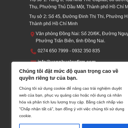
Thụ, Phường Thủ Dầu Một, Thành phố Hồ Chí M
Trụ sở 2: Số 45, Đường Đinh Thị Thi, Phường H
Thành phố Hồ Chí Minh
Văn phòng Đồng Nai: Số 20/6K, Đường Nguy
Phường Trấn Biên, tỉnh Đồng Nai.
0274 650 7999 - 0932 350 835
info@vanphuclawfirm.com
Chúng tôi đặt mức độ quan trọng cao về
MST: 3703095219
quyền riêng tư của bạn.
Thứ hai - Thứ sáu: 07:30 - 17:00 Thứ 7: 07:3
Chúng tôi sử dụng cookie để nâng cao trải nghiệm duyệt
web của bạn, phục vụ quảng cáo hoặc nội dung cá nhân
ĐKHĐ do sở Tư pháp thành phố Hồ Chí Minh cấ
hóa và phân tích lưu lượng truy cập. Bằng cách nhấp vào
11/11/2022
"Chấp nhận tất cả", bạn đồng ý với việc chúng tôi sử dụng
cookie.