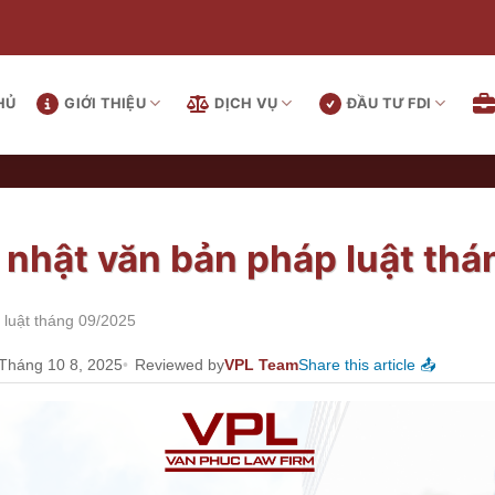
HỦ
GIỚI THIỆU
DỊCH VỤ
ĐẦU TƯ FDI
p nhật văn bản pháp luật th
 luật tháng 09/2025
 Tháng 10 8, 2025
Reviewed by
VPL Team
Share this article 📤