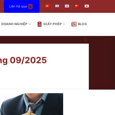
Liên hệ qua
DOANH NGHIỆP
GIẤY PHÉP
BLOG
áng 09/2025