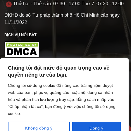
Thứ hai - Thứ sáu: 07:30 - 17:00 Thứ 7: 07:30 - 12:00
ĐKHĐ do sở Tư pháp thành phố Hồ Chí Minh cấp ngày
11/11/2022
DỊCH VỤ NỔI BẬT
Chúng tôi đặt mức độ quan trọng cao về
TÌM HIỂU VỀ VPL
quyền riêng tư của bạn.
Chúng tôi sử dụng cookie để nâng cao trải nghiệm duyệt
web của bạn, phục vụ quảng cáo hoặc nội dung cá nhân
hóa và phân tích lưu lượng truy cập. Bằng cách nhấp vào
"Chấp nhận tất cả", bạn đồng ý với việc chúng tôi sử dụng
cookie.
Không đồng ý
Đồng ý