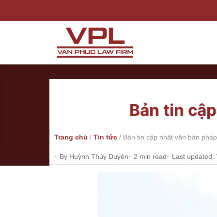
Bỏ
qua
nội
dung
Bản tin cậ
Trang chủ
/
Tin tức
/
Bản tin cập nhật văn bản pháp
By Huỳnh Thúy Duyên
2 min read
Last updated: