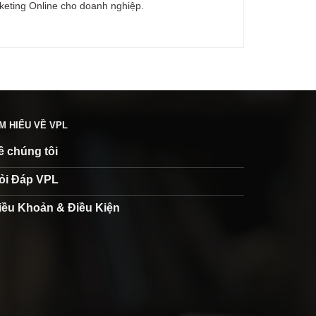
rketing Online cho doanh nghiệp.
ÌM HIỂU VỀ VPL
ề chúng tôi
ỏi Đáp VPL
iều Khoản & Điều Kiện