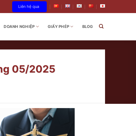
Liên hệ qua
DOANH NGHIỆP
GIẤY PHÉP
BLOG
áng 05/2025