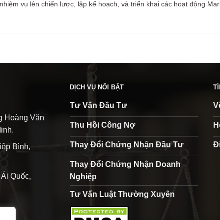
nhiệm vụ lên chiến lược, lập kế hoạch, và triển khai các hoạt động Ma
DỊCH VỤ NỔI BẬT
T
Tư Vấn Đầu Tư
V
ng Hoàng Văn
Thu Hồi Công Nợ
H
inh.
Thay Đổi Chứng Nhận Đầu Tư
Đ
iệp Bình,
Thay Đổi Chứng Nhận Doanh
Ái Quốc,
Nghiệp
Tư Vấn Luật Thường Xuyên