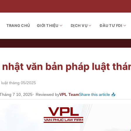
TRANG CHỦ
GIỚI THIỆU
DỊCH VỤ
ĐẦU TƯ FDI
p nhật văn bản pháp luật th
 luật tháng 05/2025
 Tháng 7 10, 2025
Reviewed by
VPL Team
Share this article 📤