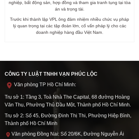
nghiệp, bất động sản, hợp đồng và tham gia tranh tụng tại tòa
án và trọng tài.
Trước khi thành lập VPL ông đảm nhiệm nhiều chức vụ pháp
lý quan trọng tại các tập đoàn lớn, cố vấn pháp lý cho các
doanh nghiệp hàng đầu Việt Nam.
CÔNG TY LUẬT TNHH VẠN PHÚC LỘC
Văn phòng TP Hồ Chí Minh:
Trụ sở 1: Tầng 3, Toà Nhà The Capital, 68 đường Hoàng
Văn Thụ, Phường Thủ Dầu Một, Thành phố Hồ Chí Minh.
Trụ sở 2: Số 45, Đường Đinh Thị Thi, Phường Hiệp Bình,
Thành phố Hồ Chí Minh
Văn phòng Đồng Nai: Số 20/6K, Đường Nguyễn Ái