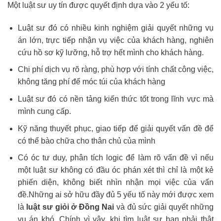
Một luật sư uy tín được quyết định dựa vào 2 yếu tố:
Luật sư đó có nhiều kinh nghiệm giải quyết những vụ
án lớn, trực tiếp nhận vụ việc của khách hàng, nghiên
cứu hồ sơ kỹ lưỡng, hỗ trợ hết mình cho khách hàng.
Chi phí dịch vụ rõ ràng, phù hợp với tính chất công việc,
không tăng phí để móc túi của khách hàng
Luật sư đó có nền tảng kiến thức tốt trong lĩnh vực mà
mình cung cấp.
Kỹ năng thuyết phục, giao tiếp để giải quyết vấn đề để
có thể bào chữa cho thân chủ của mình
Có óc tư duy, phân tích logic để làm rõ vấn đề vì nếu
một luật sư không có đầu óc phán xét thì chỉ là một kẻ
phiến diện, không biết nhìn nhận mọi việc của vấn
đề.Những ai sở hữu đầy đủ 5 yếu tố này mới được xem
là
luật sư giỏi ở Đồng Nai
và đủ sức giải quyết những
vụ án khó. Chính vì vậy, khi tìm luật sư bạn phải thật