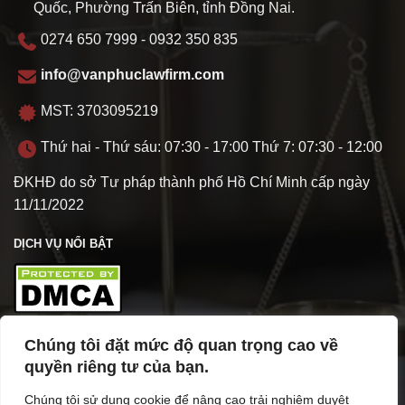
Quốc, Phường Trấn Biên, tỉnh Đồng Nai.
0274 650 7999 - 0932 350 835
info@vanphuclawfirm.com
MST: 3703095219
Thứ hai - Thứ sáu: 07:30 - 17:00 Thứ 7: 07:30 - 12:00
ĐKHĐ do sở Tư pháp thành phố Hồ Chí Minh cấp ngày
11/11/2022
DỊCH VỤ NỔI BẬT
Chúng tôi đặt mức độ quan trọng cao về
TÌM HIỂU VỀ VPL
quyền riêng tư của bạn.
Chúng tôi sử dụng cookie để nâng cao trải nghiệm duyệt