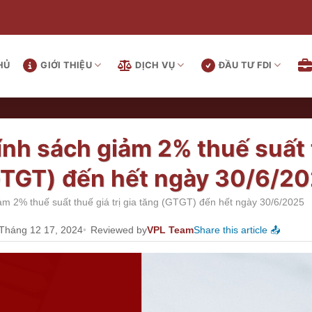
HỦ
GIỚI THIỆU
DỊCH VỤ
ĐẦU TƯ FDI
ính sách giảm 2% thuế suất t
TGT) đến hết ngày 30/6/2
iảm 2% thuế suất thuế giá trị gia tăng (GTGT) đến hết ngày 30/6/2025
 Tháng 12 17, 2024
Reviewed by
VPL Team
Share this article 📤