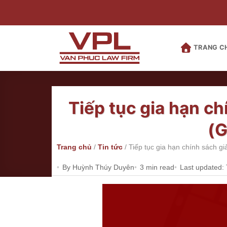
Bỏ
qua
nội
dung
TRANG C
Tiếp tục gia hạn ch
(G
Trang chủ
/
Tin tức
/
Tiếp tục gia hạn chính sách g
By Huỳnh Thúy Duyên
3 min read
Last updated: