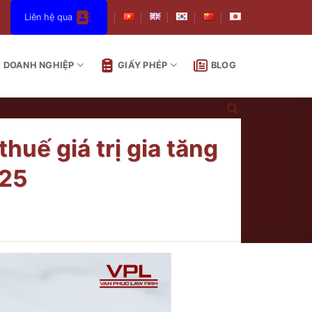
Liên hệ qua
DOANH NGHIỆP
GIẤY PHÉP
BLOG
huế giá trị gia tăng
025