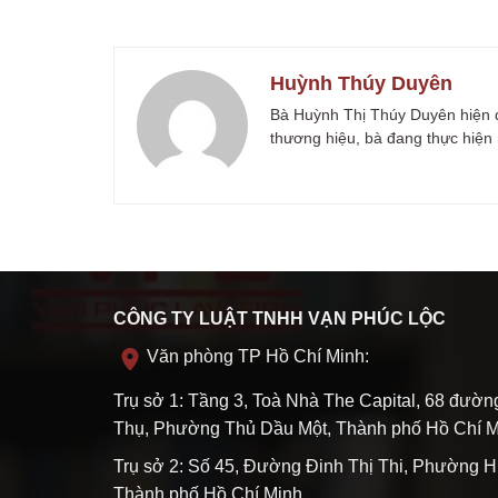
Huỳnh Thúy Duyên
Bà Huỳnh Thị Thúy Duyên hiện đả
thương hiệu, bà đang thực hiện 
CÔNG TY LUẬT TNHH VẠN PHÚC LỘC
Văn phòng TP Hồ Chí Minh:
Trụ sở 1: Tầng 3, Toà Nhà The Capital, 68 đườ
Thụ, Phường Thủ Dầu Một, Thành phố Hồ Chí M
Trụ sở 2: Số 45, Đường Đinh Thị Thi, Phường H
Thành phố Hồ Chí Minh