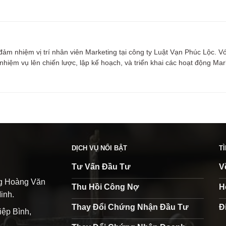
m nhiệm vị trí nhân viên Marketing tại công ty Luật Vạn Phúc Lộc. V
nhiệm vụ lên chiến lược, lập kế hoạch, và triển khai các hoạt động Ma
DỊCH VỤ NỔI BẬT
T
Tư Vấn Đầu Tư
V
ng Hoàng Văn
Thu Hồi Công Nợ
H
inh.
Thay Đổi Chứng Nhận Đầu Tư
Đ
iệp Bình,