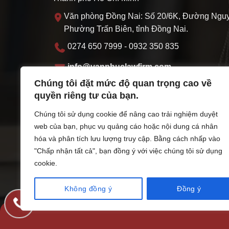
Văn phòng Đồng Nai: Số 20/6K, Đường Nguy
Phường Trấn Biên, tỉnh Đồng Nai.
0274 650 7999 - 0932 350 835
info@vanphuclawfirm.com
Chúng tôi đặt mức độ quan trọng cao về
MST: 3703095219
quyền riêng tư của bạn.
Thứ hai - Thứ sáu: 07:30 - 17:00 Thứ 7: 07:3
Chúng tôi sử dụng cookie để nâng cao trải nghiệm duyệt
web của bạn, phục vụ quảng cáo hoặc nội dung cá nhân
ĐKHĐ do sở Tư pháp thành phố Hồ Chí Minh cấ
hóa và phân tích lưu lượng truy cập. Bằng cách nhấp vào
11/11/2022
"Chấp nhận tất cả", bạn đồng ý với việc chúng tôi sử dụng
cookie.
Không đồng ý
Đồng ý