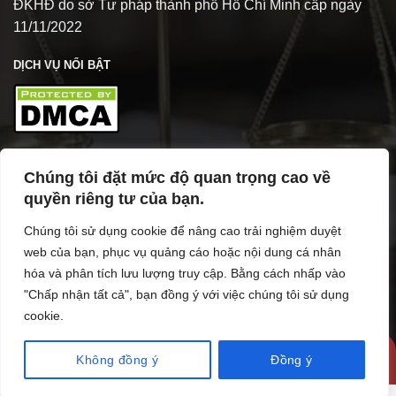
ĐKHĐ do sở Tư pháp thành phố Hồ Chí Minh cấp ngày
11/11/2022
DỊCH VỤ NỔI BẬT
Chúng tôi đặt mức độ quan trọng cao về
TÌM HIỂU VỀ VPL
quyền riêng tư của bạn.
Chúng tôi sử dụng cookie để nâng cao trải nghiệm duyệt
web của bạn, phục vụ quảng cáo hoặc nội dung cá nhân
hóa và phân tích lưu lượng truy cập. Bằng cách nhấp vào
"Chấp nhận tất cả", bạn đồng ý với việc chúng tôi sử dụng
cookie.
Copyright 2026 ©
vanphuclawfirm
Không đồng ý
Đồng ý