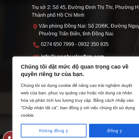
Trụ sở 2: Số 45, Đường Đinh Thị Thi, Phường H
Thành phố Hồ Chí Minh
Văn phòng Đồng Nai: Số 20/6K, Đường Nguy
Phường Trấn Biên, tỉnh Đồng Nai.
0274 650 7999 - 0932 350 835
info@vanphuclawfirm.com
Chúng tôi đặt mức độ quan trọng cao về
MST: 3703095219
quyền riêng tư của bạn.
Thứ hai - Thứ sáu: 07:30 - 17:00 Thứ 7: 07:3
Chúng tôi sử dụng cookie để nâng cao trải nghiệm duyệt
web của bạn, phục vụ quảng cáo hoặc nội dung cá nhân
ĐKHĐ do sở Tư pháp thành phố Hồ Chí Minh cấ
hóa và phân tích lưu lượng truy cập. Bằng cách nhấp vào
11/11/2022
"Chấp nhận tất cả", bạn đồng ý với việc chúng tôi sử dụng
cookie.
Không đồng ý
Đồng ý