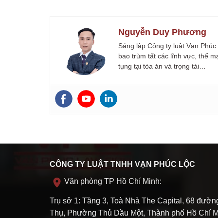
Nguyễn Duy Phương
Sáng lập Công ty luật Vạn Phúc
bao trùm tất các lĩnh vực, thế 
tụng tại tòa án và trọng tài…
CÔNG TY LUẬT TNHH VẠN PHÚC LỘC
Văn phòng TP Hồ Chí Minh:
Trụ sở 1: Tầng 3, Toà Nhà The Capital, 68 đườ
Thụ, Phường Thủ Dầu Một, Thành phố Hồ Chí M