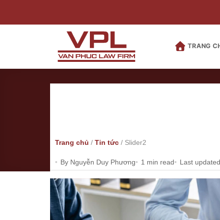
Bỏ
qua
nội
dung
TRANG C
Trang chủ
/
Tin tức
/
Slider2
By Nguyễn Duy Phương
1 min read
Last updated