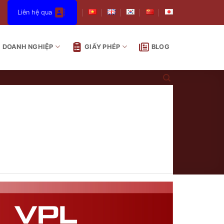
Liên hệ qua
DOANH NGHIỆP
GIẤY PHÉP
BLOG