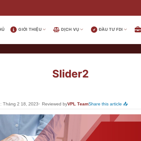
HỦ
GIỚI THIỆU
DỊCH VỤ
ĐẦU TƯ FDI
Slider2
: Tháng 2 18, 2023
Reviewed by
VPL Team
Share this article 📤