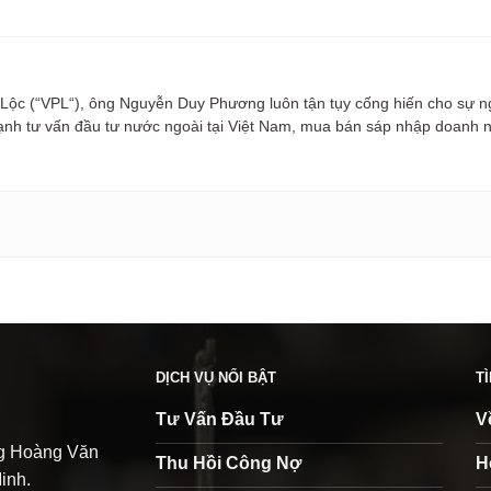
 Lộc (“VPL“), ông Nguyễn Duy Phương luôn tận tụy cống hiến cho sự n
mạnh tư vấn đầu tư nước ngoài tại Việt Nam, mua bán sáp nhập doanh 
DỊCH VỤ NỔI BẬT
T
Tư Vấn Đầu Tư
V
ng Hoàng Văn
Thu Hồi Công Nợ
H
inh.