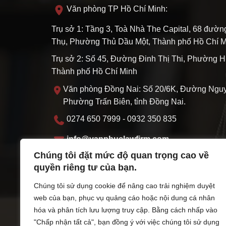
Văn phòng TP Hồ Chí Minh:
Trụ sở 1: Tầng 3, Toà Nhà The Capital, 68 đườ
Thụ, Phường Thủ Dầu Một, Thành phố Hồ Chí M
Trụ sở 2: Số 45, Đường Đinh Thị Thi, Phường H
Thành phố Hồ Chí Minh
Văn phòng Đồng Nai: Số 20/6K, Đường Nguy
Phường Trấn Biên, tỉnh Đồng Nai.
0274 650 7999 - 0932 350 835
info@vanphuclawfirm.com
Chúng tôi đặt mức độ quan trọng cao về
MST: 3703095219
quyền riêng tư của bạn.
Thứ hai - Thứ sáu: 07:30 - 17:00 Thứ 7: 07:3
Chúng tôi sử dụng cookie để nâng cao trải nghiệm duyệt
web của bạn, phục vụ quảng cáo hoặc nội dung cá nhân
ĐKHĐ do sở Tư pháp thành phố Hồ Chí Minh cấ
hóa và phân tích lưu lượng truy cập. Bằng cách nhấp vào
11/11/2022
"Chấp nhận tất cả", bạn đồng ý với việc chúng tôi sử dụng