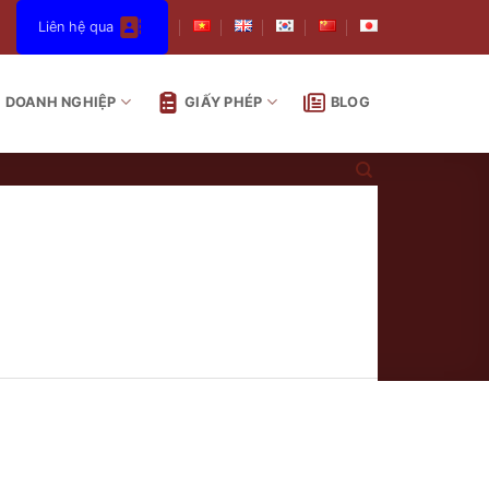
Liên hệ qua
DOANH NGHIỆP
GIẤY PHÉP
BLOG