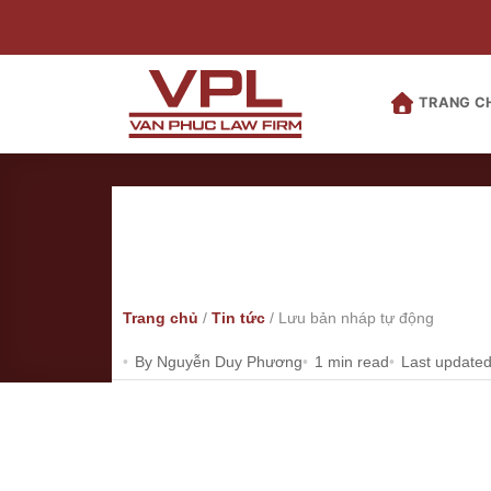
Bỏ
qua
nội
dung
TRANG C
Trang chủ
/
Tin tức
/
Lưu bản nháp tự động
By Nguyễn Duy Phương
1 min read
Last updated