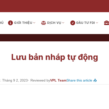
HỦ
GIỚI THIỆU
DỊCH VỤ
ĐẦU TƯ FDI
Lưu bản nháp tự động
: Tháng 9 2, 2023
Reviewed by
VPL Team
Share this article 📤