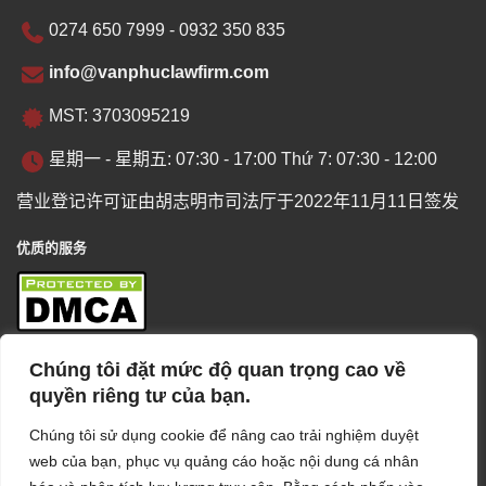
0274 650 7999 - 0932 350 835
info@vanphuclawfirm.com
MST: 3703095219
星期一 - 星期五: 07:30 - 17:00 Thứ 7: 07:30 - 12:00
营业登记许可证由胡志明市司法厅于2022年11月11日签发
优质的服务
Chúng tôi đặt mức độ quan trọng cao về
商业概览
quyền riêng tư của bạn.
Chúng tôi sử dụng cookie để nâng cao trải nghiệm duyệt
web của bạn, phục vụ quảng cáo hoặc nội dung cá nhân