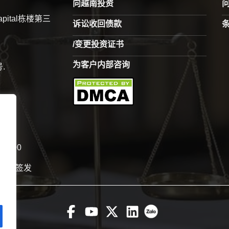
向越南投资
pital栋楼第三
诉讼收回债款
/变更投资证书
为客户内部咨询
.
 12:00
11日签发