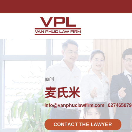
跳
到
内
容
顾问
麦氏米
info@vanphuclawfirm.com
|
027465079
CONTACT THE LAWYER