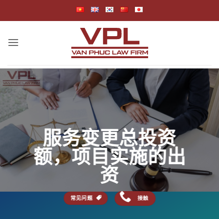
跳
到
内
容
服务变更总投资
额，项目实施的出
资
接触
常见问题