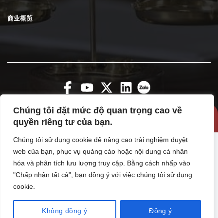
商业概览
Chúng tôi đặt mức độ quan trọng cao về
Copyright 2026 ©
vanphuclawfirm
quyền riêng tư của bạn.
Chúng tôi sử dụng cookie để nâng cao trải nghiệm duyệt
web của bạn, phục vụ quảng cáo hoặc nội dung cá nhân
hóa và phân tích lưu lượng truy cập. Bằng cách nhấp vào
"Chấp nhận tất cả", bạn đồng ý với việc chúng tôi sử dụng
cookie.
Không đồng ý
Đồng ý