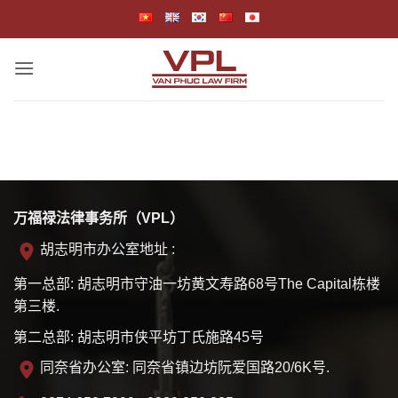
跳
到
内
容
万福禄法律事务所（VPL）
胡志明市办公室地址 :
第一总部: 胡志明市守油一坊黄文寿路68号The Capital栋楼
第三楼.
第二总部: 胡志明市侠平坊丁氏施路45号
同奈省办公室: 同奈省镇边坊阮爱国路20/6K号.