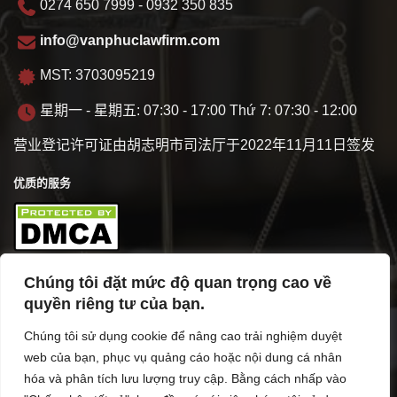
0274 650 7999 - 0932 350 835
info@vanphuclawfirm.com
MST: 3703095219
星期一 - 星期五: 07:30 - 17:00 Thứ 7: 07:30 - 12:00
营业登记许可证由胡志明市司法厅于2022年11月11日签发
优质的服务
Chúng tôi đặt mức độ quan trọng cao về
商业概览
quyền riêng tư của bạn.
Chúng tôi sử dụng cookie để nâng cao trải nghiệm duyệt
web của bạn, phục vụ quảng cáo hoặc nội dung cá nhân
hóa và phân tích lưu lượng truy cập. Bằng cách nhấp vào