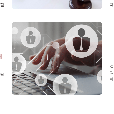
 절
제
제
절
과
전달
해