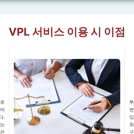
VPL 서비스 이용 시 이점
프로
투
하여
변
다.
있
희는
최
님은
구