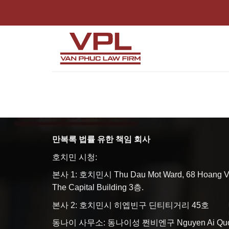
Skip
to
content
만복록 법률 유한 책임 회사
호치민 시청:
본사 1: 호치민시 Thu Dau Mot Ward, 68 Hoang Van
The Capital Building 3층.
본사 2: 호치민시 히엡빈구 딘티티거리 45호
동나이 사무소: 동나이성 쩐비엔구 Nguyen Ai Quoc S