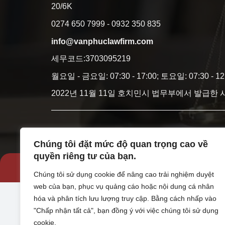
20/6K
0274 650 7999 - 0932 350 835
info@vanphuclawfirm.com
세무코드:3703095219
월요일 - 금요일: 07:30 - 17:00; 토요일: 07:30 - 12
2022년 11월 11일 호치민시 법무부에서 발급한
Chúng tôi đặt mức độ quan trọng cao về
quyền riêng tư của bạn.
Chúng tôi sử dụng cookie để nâng cao trải nghiệm duyệt
web của bạn, phục vụ quảng cáo hoặc nội dung cá nhân
hóa và phân tích lưu lượng truy cập. Bằng cách nhấp vào
"Chấp nhận tất cả", bạn đồng ý với việc chúng tôi sử dụng
cookie.